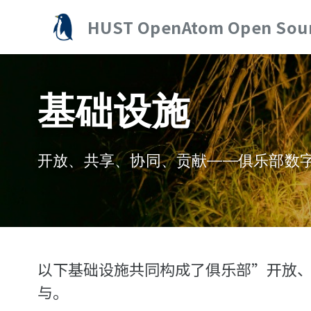
转
转
转
HUST OpenAtom Open Sour
到
到
到
主
内
底
导
容
部
基础设施
航
栏
开放、共享、协同、贡献——俱乐部数
以下基础设施共同构成了俱乐部”开放
与。