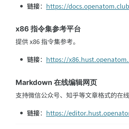
链接
：
https://docs.openatom.clu
x86 指令集参考平台
提供 x86 指令集参考。
链接
：
https://x86.hust.openatom.
Markdown 在线编辑网页
支持微信公众号、知乎等文章格式的在线 M
链接
：
https://editor.hust.openat