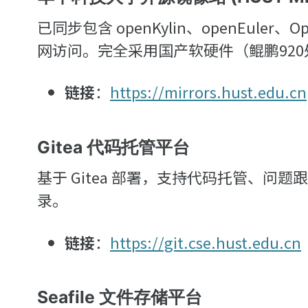
已同步包含 openKylin、openEule
网访问。完全采用国产软硬件（鲲鹏920处理器
链接
：
https://mirrors.hust.edu.cn
Gitea 代码托管平台
基于 Gitea 部署，支持代码托管、问
录。
链接
：
https://git.cse.hust.edu.cn
Seafile 文件存储平台