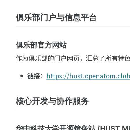
俱乐部门户与信息平台
俱乐部官方网站
作为俱乐部的门户网页，汇总了所有特色项
链接
：
https://hust.openatom.clu
核心开发与协作服务
华中科技大学开源镜像站 (HUST Mir