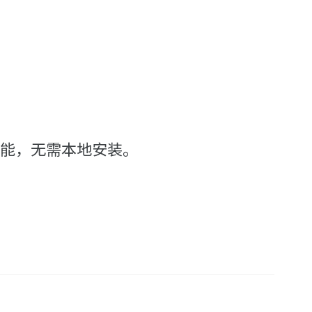
辑功能，无需本地安装。