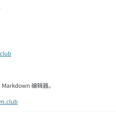
b
club
arkdown 编辑器。
om.club