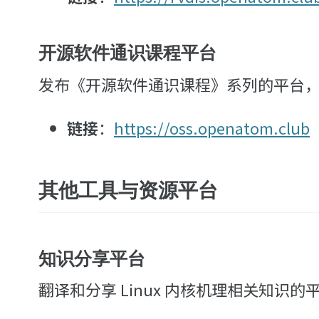
开源软件通识课程平台
发布《开源软件通识课程》系列的平台
链接
：
https://oss.openatom.club
其他工具与资源平台
知识分享平台
翻译和分享 Linux 内核机理相关知识的