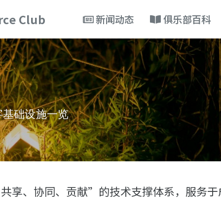
ce Club
新闻动态
俱乐部百科
字基础设施一览
、共享、协同、贡献”的技术支撑体系，服务于