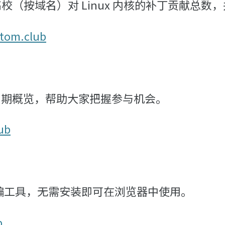
高校（按域名）对 Linux 内核的补丁贡献总
atom.club
日期概览，帮助大家把握参与机会。
ub
 汇编反汇编工具，无需安装即可在浏览器中使用。
b