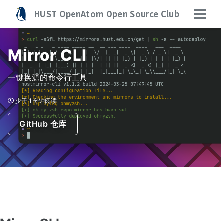
转
转
转
HUST OpenAtom Open Source Club
到
到
到
切
主
内
底
换
菜
导
容
部
单
Mirror CLI
航
栏
一键换源的命令行工具
少于 1 分钟阅读
GitHub 仓库