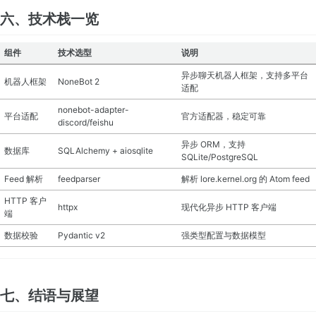
六、技术栈一览
组件
技术选型
说明
异步聊天机器人框架，支持多平台
机器人框架
NoneBot 2
适配
nonebot-adapter-
平台适配
官方适配器，稳定可靠
discord/feishu
异步 ORM，支持
数据库
SQLAlchemy + aiosqlite
SQLite/PostgreSQL
Feed 解析
feedparser
解析 lore.kernel.org 的 Atom feed
HTTP 客户
httpx
现代化异步 HTTP 客户端
端
数据校验
Pydantic v2
强类型配置与数据模型
七、结语与展望