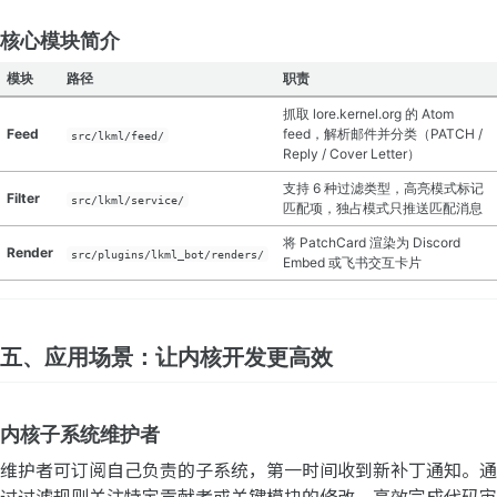
核心模块简介
模块
路径
职责
抓取 lore.kernel.org 的 Atom
Feed
feed，解析邮件并分类（PATCH /
src/lkml/feed/
Reply / Cover Letter）
支持 6 种过滤类型，高亮模式标记
Filter
src/lkml/service/
匹配项，独占模式只推送匹配消息
将 PatchCard 渲染为 Discord
Render
src/plugins/lkml_bot/renders/
Embed 或飞书交互卡片
五、应用场景：让内核开发更高效
内核子系统维护者
维护者可订阅自己负责的子系统，第一时间收到新补丁通知。通
过过滤规则关注特定贡献者或关键模块的修改，高效完成代码审