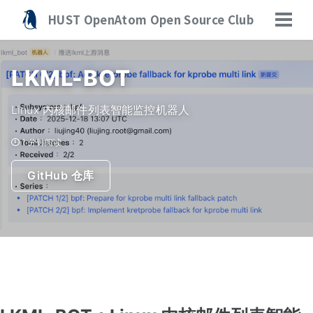
转
转
转
HUST OpenAtom Open Source Club
到
到
到
切
主
内
底
换
菜
导
容
部
单
LKML-BOT
航
栏
Linux 内核邮件列表智能监控机器人
1 分钟阅读
GitHub 仓库