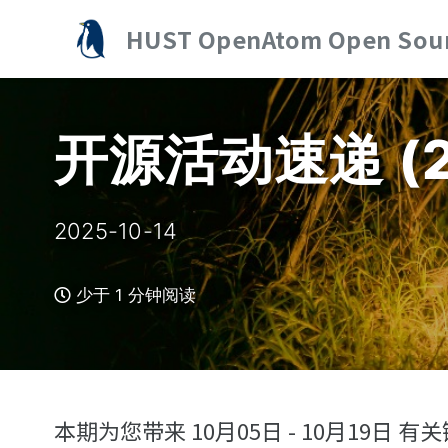
转
转
转
HUST OpenAtom Open Sour
到
到
到
主
内
底
导
容
部
开源活动速递 (2
航
栏
2025-10-14
少于 1 分钟阅读
本期为您带来 10月05日 - 10月1