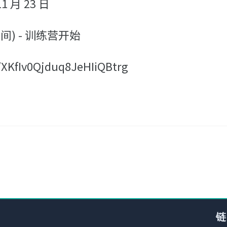
11 月 23 日
海时间) - 训练营开始
XKfIv0Qjduq8JeHIiQBtrg
链