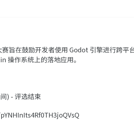
n 全国开发大赛旨在鼓励开发者使用 Godot 引擎
lin 操作系统上的落地应用。
时间) - 评选结束
/pYNHInIts4Rf0TH3joQVsQ