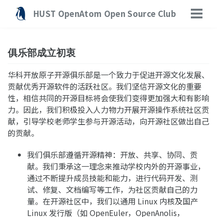
转
转
转
HUST OpenAtom Open Source Club
到
到
到
切
主
内
底
换
菜
导
容
部
单
航
俱乐部成立初衷
栏
华科开放原子开源俱乐部是一个致力于促进开源文化发展、
贡献优秀开源软件的活跃社区。我们坚信开源文化的重要
性，相信共同的开源目标将会使我们变得更加强大和有影响
力。因此，我们积极投入人力物力开展开源操作系统社区贡
献，引导学校老师学生参与开源活动，向开源社区做出自己
的贡献。
我们俱乐部遵循开源精神：开放、共享、协同、贡
献。我们秉承这一理念来推动学校内外的开源事业，
通过不断提升成员技能和能力，进行代码开发、测
试、修复、文档编写等工作，为社区贡献自己的力
量。在开源社区中，我们以通用 Linux 内核及国产
Linux 发行版（如 OpenEuler，OpenAnolis，