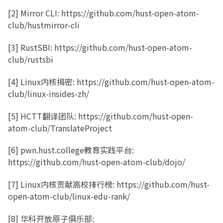
[2] Mirror CLI: https://github.com/hust-open-atom-
club/hustmirror-cli
[3] RustSBI: https://github.com/hust-open-atom-
club/rustsbi
[4] Linux内核揭密: https://github.com/hust-open-atom-
club/linux-insides-zh/
[5] HCTT翻译团队: https://github.com/hust-open-
atom-club/TranslateProject
[6] pwn.hust.college教育实践平台:
https://github.com/hust-open-atom-club/dojo/
[7] Linux内核贡献高校排行榜: https://github.com/hust-
open-atom-club/linux-edu-rank/
[8] 华科开放原子俱乐部: